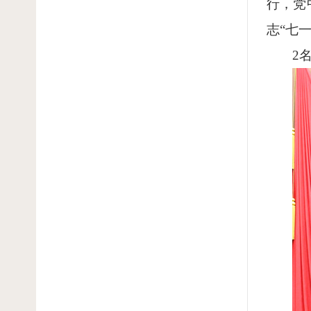
行，党
志“七
2