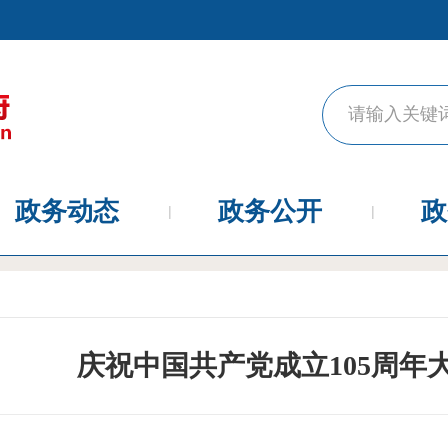
政务动态
政务公开
政
庆祝中国共产党成立105周年