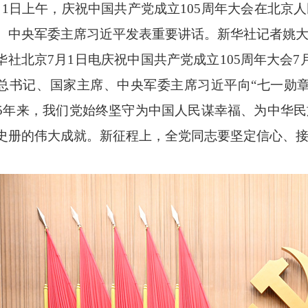
月1日上午，庆祝中国共产党成立105周年大会在北京
、中央军委主席习近平发表重要讲话。新华社记者姚
华社北京
7月1日电庆祝中国共产党成立105周年大会
总书记、国家主席、中央军委主席习近平向“七一勋
05年来，我们党始终坚守为中国人民谋幸福、为中华
史册的伟大成就。新征程上，全党同志要坚定信心、