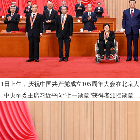
月1日上午，庆祝中国共产党成立105周年大会在北京
、中央军委主席习近平向“七一勋章”获得者颁授勋章