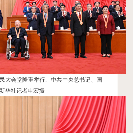
人民大会堂隆重举行。中共中央总书记、国
。新华社记者申宏摄