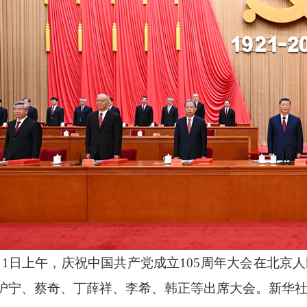
月1日上午，庆祝中国共产党成立105周年大会在北京
沪宁、蔡奇、丁薛祥、李希、韩正等出席大会。新华