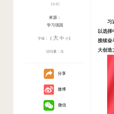
10:45
来源：
习
学习强国
以选择
大
中
字体：【
小
】
接续奋
大创造
访问量：
次
分享
微博
微信