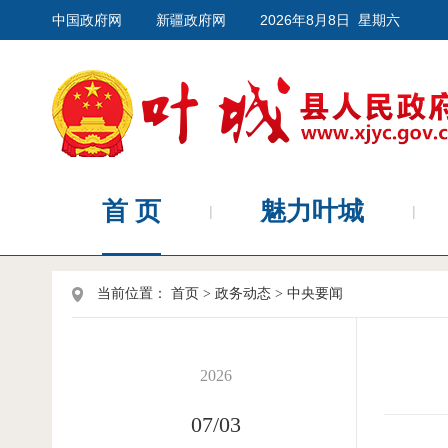
中国政府网
新疆政府网
2026年8月8日 星期六
首 页
魅力叶城
当前位置：
首页
>
政务动态
>
中央要闻
2026
07/03