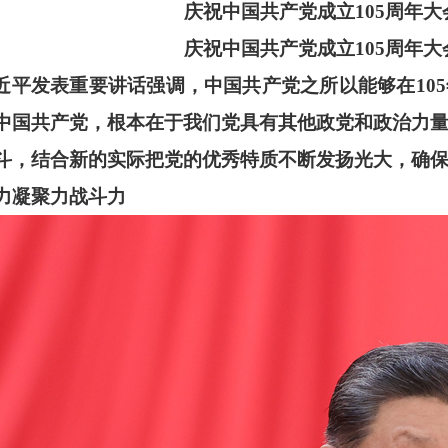
庆祝中国共产党成立
105周年
庆祝中国共产党成立
105周年
近平发表重要讲话强调，中国共产党之所以能够在
1
中国共产党，根本在于我们党具有其他政党和政治力
斗，结合新的实际把党的优秀特质不断发扬光大，确
力凝聚力战斗力