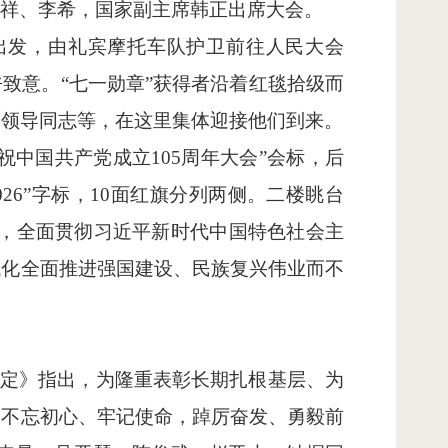
薛祥、李希，国家副主席韩正出席大会。
地出发，由礼宾摩托车队护卫前往人民大会
致意。“七一勋章”获得者沿着红毯拾级而
关领导同志等，在这里集体迎接他们到来。
庆祝中国共产党成立105周年大会”会标，后
026”字标，10面红旗分列两侧。二楼眺台
围，全面贯彻习近平新时代中国特色社会主
代化全面推进强国建设、民族复兴伟业而不
。
决定》指出，为隆重表彰长期扎根基层、为
党不忘初心、牢记使命，踔厉奋发、勇毅前