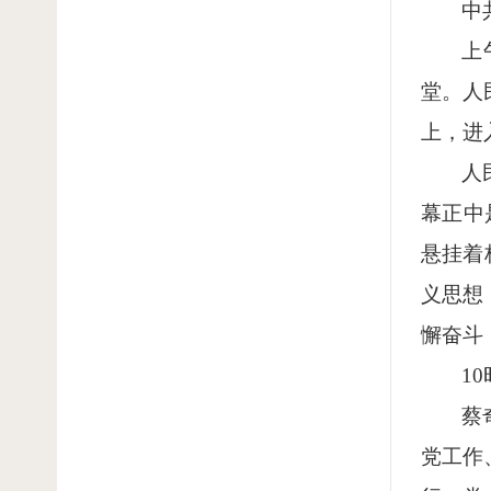
中
上
堂。人
上，进
人
幕正中
悬挂着
义思想
懈奋斗
1
蔡
党工作