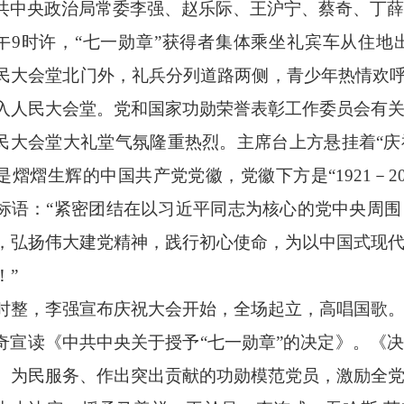
共中央政治局常委李强、赵乐际、王沪宁、蔡奇、丁
午
9时许，“七一勋章”获得者集体乘坐礼宾车从住
民大会堂北门外，礼兵分列道路两侧，青少年热情欢呼
入人民大会堂。党和国家功勋荣誉表彰工作委员会有
民大会堂大礼堂气氛隆重热烈。主席台上方悬挂着
“
是熠熠生辉的中国共产党党徽，党徽下方是“1921－2
标语：“紧密团结在以习近平同志为核心的党中央周
，弘扬伟大建党精神，践行初心使命，为以中国式现
！”
0时整，李强宣布庆祝大会开始，全场起立，高唱国歌
奇宣读《中共中央关于授予
“七一勋章”的决定》。《
、为民服务、作出突出贡献的功勋模范党员，激励全