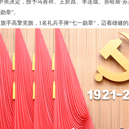
中央决定，授予马善祥、王於昌、李连成、吾哈斯·
一勋章”。
名旗手高擎党旗，1名礼兵手捧“七一勋章”，迈着雄健