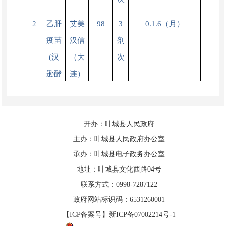
2
乙肝
艾美
98
3
0.1.6（月）
疫苗
汉信
剂
(汉
（大
次
逊酵
连）
母)
小儿
开办：叶城县人民政府
4
水痘
长春
136
2
三岁以上2剂次
主办：叶城县人民政府办公室
百克
剂
（0.3.月），三岁
承办：叶城县电子政务办公室
次
以下1剂次。
地址：叶城县文化西路04号
联系方式：0998-7287122
5
2价
厦门
329
3
0.1.6（月）9岁~45
政府网站标识码：6531260001
HPV
万泰
剂
岁
【ICP备案号】新ICP备07002214号-1
疫苗
次