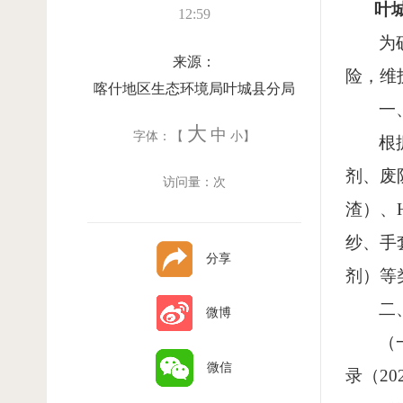
叶
12:59
为
来源：
险，维
喀什地区生态环境局叶城县分局
一
大
中
字体：【
小
】
根
剂、废
访问量：
次
渣）、
纱、手
分享
剂）等
二
微博
（
微信
录（
20