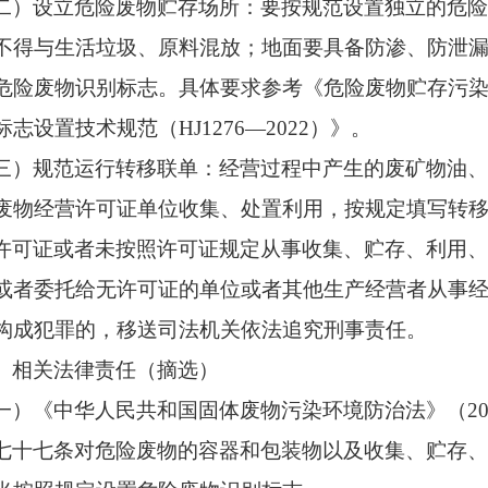
二）设立危险废物贮存场所：要按规范设置独立的危
不得与生活垃圾、原料混放；地面要具备防渗、防泄
危险废物识别标志。具体要求参考《危险废物贮存污
标志设置技术规范（
HJ1276—2022
）》。
三）规范运行转移联单：经营过程中产生的废矿物油
废物经营许可证单位收集、处置利用，按规定填写转
许可证或者未按照许可证规定从事收集、贮存、利用
或者委托给无许可证的单位或者其他生产经营者从事
构成犯罪的，移送司法机关依法追究刑事责任。
、相关法律责任（摘选）
一
）《中华人民共和国固体废物污染环境防治法》（
2
七十七条
对危险废物的容器和包装物以及收集、贮存