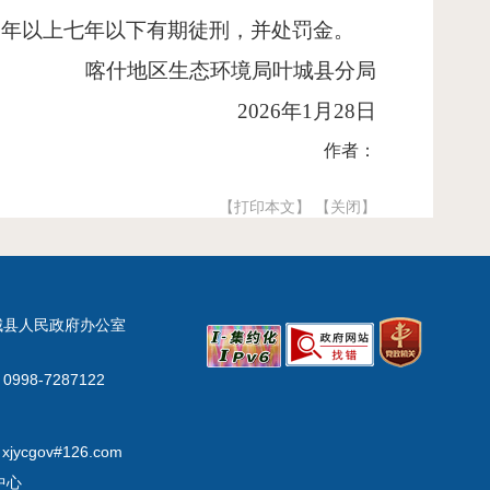
三年以上七年以下有期徒刑，并处罚金。
喀什地区生态环境局
叶城县
分局
202
6
年
1
月
2
8
日
作者：
【打印本文】
【关闭】
城县人民政府办公室
998-7287122
xjycgov#126.com
中心