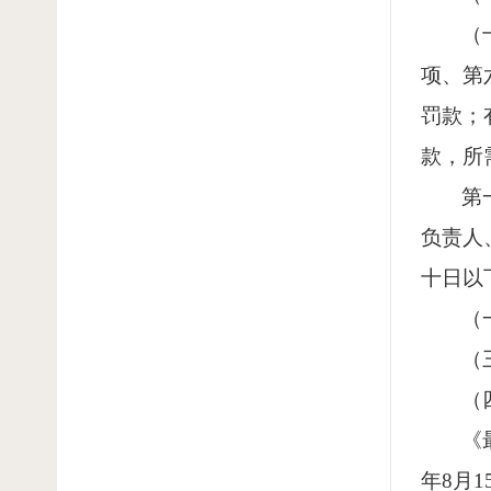
（
项、第
罚款；
款，所
第
负责人
十日以
（
（
（
《
年
8
月
1