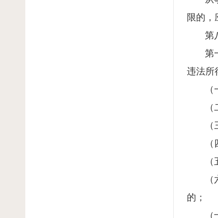
限的，
第
第
违法所
（
（
（
（
（
（
的；
（