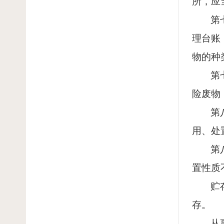
所，应
第
理台账
物的种
第
险废物
第
用、处
第
置性质
贮
存。
从