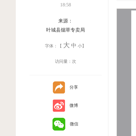
18:58
来源：
叶城县烟草专卖局
大
中
字体：【
小
】
访问量：
次
分享
微博
微信