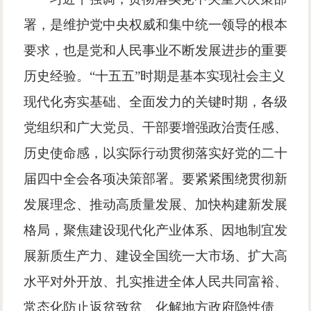
署，是维护党中央权威和集中统一领导的根本
要求，也是党和人民事业不断发展进步的重要
历史经验。
“十五五”时期是基本实现社会主义
现代化夯实基础、全面发力的关键时期，各级
党组织和广大党员、干部要增强政治责任感、
历史使命感，以实际行动贯彻落实好党的二十
届四中全会各项决策部署。要紧紧围绕贯彻新
发展理念、推动高质量发展、加快构建新发展
格局，聚焦建设现代化产业体系、因地制宜发
展新质生产力、建设全国统一大市场、扩大高
水平对外开放、扎实推进全体人民共同富裕、
常态化防止返贫致贫、化解地方政府隐性债