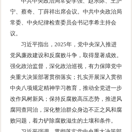
中共中央政治局常委李强、赵乐际、王沪
宁、蔡奇、丁薛祥出席会议。中共中央政治局
常委、中央纪律检查委员会书记李希主持会
议。
习近平指出，
2025年，党中央深入推进
党风廉政建设和反腐败斗争，取得显著成效。
强化政治监督，深化政治巡视，有力保障党中
央重大决策部署贯彻落实；扎实开展深入贯彻
中央八项规定精神学习教育，推动全党进一步
改作风树新风；保持反腐败高压态势，推进风
腐同查同治，深化整治群众身边不正之风和腐
败问题，着力铲除腐败滋生的土壤和条件。
习近平强调，贯彻落实党中央重大决策部