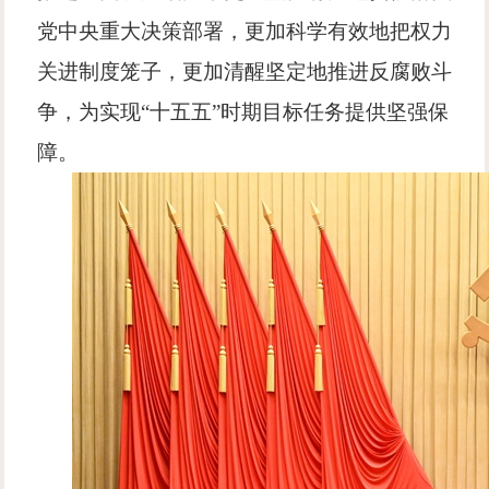
党中央重大决策部署，更加科学有效地把权力
关进制度笼子，更加清醒坚定地推进反腐败斗
争，为实现“十五五”时期目标任务提供坚强保
障。