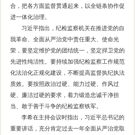
合，把各方面监督贯通起来，以全链条协作促
进一体化治理。
习近平指出，纪检监察机关在推进党的自
我革命、全面从严治党中责任重大、使命光
荣，要坚定维护党的团结统一，坚定捍卫党的
先进性纯洁性。要持续加强纪检监察工作规范
化法治化正规化建设，不断提高监督执纪执法
质效。要按照政治过硬、能力过硬、作风过
硬、廉洁过硬的要求，着力锻造忠诚干净担
当、敢于善于斗争的纪检监察铁军。
李希在主持会议时指出，习近平总书记的
重要讲话，充分肯定过去一年全面从严治党取