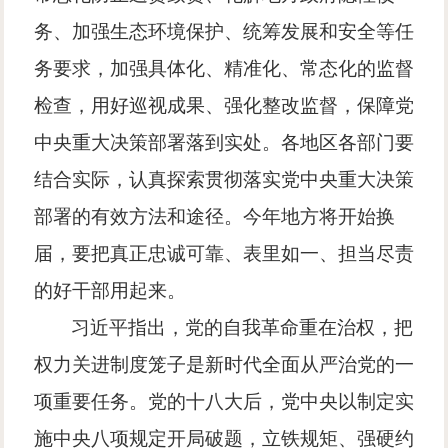
务、加强生态环境保护、统筹发展和安全等任
务要求，加强具体化、精准化、常态化的监督
检查，用好巡视成果、强化整改监督，保障党
中央重大决策部署落到实处。各地区各部门要
结合实际，认真探索贯彻落实党中央重大决策
部署的有效方法和途径。今年地方将开始换
届，要把真正忠诚可靠、表里如一、担当尽责
的好干部用起来。
习近平指出，党的自我革命重在治权，把
权力关进制度笼子是新时代全面从严治党的一
项重要任务。党的十八大后，党中央以制定实
施中央八项规定开局破题，立铁规矩、强硬约