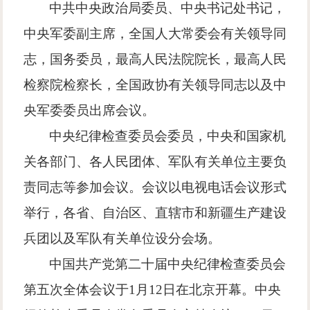
中共中央政治局委员、中央书记处书记，
中央军委副主席，全国人大常委会有关领导同
志，国务委员，最高人民法院院长，最高人民
检察院检察长，全国政协有关领导同志以及中
央军委委员出席会议。
中央纪律检查委员会委员，中央和国家机
关各部门、各人民团体、军队有关单位主要负
责同志等参加会议。会议以电视电话会议形式
举行，各省、自治区、直辖市和新疆生产建设
兵团以及军队有关单位设分会场。
中国共产党第二十届中央纪律检查委员会
第五次全体会议于
1月12日在北京开幕。中央