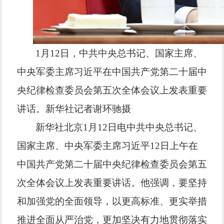
1月12日，中共中央总书记、国家主席、
中央军委主席习近平在中国共产党第二十届中
央纪律检查委员会第五次全体会议上发表重要
讲话。新华社记者谢环驰摄
新华社北京
1月12日电中共中央总书记、
国家主席、中央军委主席习近平12日上午在
中国共产党第二十届中央纪律检查委员会第五
次全体会议上发表重要讲话。他强调，要坚持
和加强党的全面领导，以更高标准、更实举措
推进全面从严治党，更加坚决有力地贯彻落实