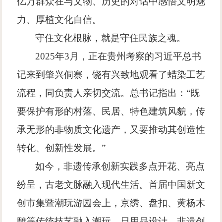
亿万群众在与文物、历史的对话中感悟文明魅
力、厚植文化自信。
守住文化根脉，就是守住民族之魂。
2025
年
3
月，正在贵州考察的习近平总书
记来到肇兴侗寨，饶有兴致地观看了蜡染工艺
流程，同负责人亲切交流。总书记指出：
“
既
要保护有形的村落、民居、特色建筑风貌，传
承无形的非物质文化遗产，又要推动其创造性
转化、创新性发展。
”
如今，非遗传承创新实践多点开花、亮点
纷呈，古老文脉融入现代生活。首届中国新文
创市集暨潮玩游园会上，京绣、盘扣、黄杨木
雕等传统技艺融入潮玩、日用品设计，非遗创