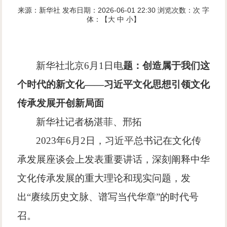
来源：新华社
发布日期：2026-06-01 22:30
浏览次数：
次
字
体：【
大
中
小
】
新华社北京
6
月
1
日电
题：创造属于我们这
个时代的新文化
——
习近平文化思想引领文化
传承发展开创新局面
新华社记者杨湛菲、邢拓
2023
年
6
月
2
日，习近平总书记在文化传
承发展座谈会上发表重要讲话，深刻阐释中华
文化传承发展的重大理论和现实问题，发
出
“
赓续历史文脉、谱写当代华章
”
的时代号
召。