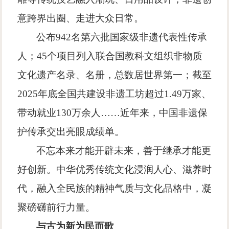
意跨界出圈、走进大众日常。
公布
942
名第六批国家级非遗代表性传承
人；
45
个项目列入联合国教科文组织非物质
文化遗产名录、名册，总数居世界第一；截至
2025
年底全国共建设非遗工坊超过
1.49
万家、
带动就业
130
万余人
……
近年来，中国非遗保
护传承交出亮眼成绩单。
不忘本来才能开辟未来，善于继承才能更
好创新。中华优秀传统文化浸润人心、滋养时
代，融入全民族的精神气质与文化品格中，凝
聚磅礴前行力量。
与古为新
为民而歌