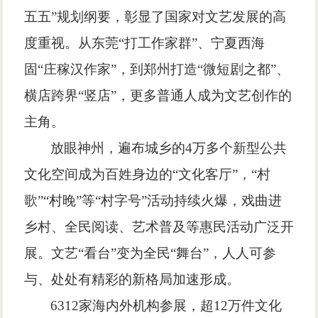
五五
”
规划纲要，彰显了国家对文艺发展的高
度重视。从东莞
“
打工作家群
”
、宁夏西海
固
“
庄稼汉作家
”
，到郑州打造
“
微短剧之都
”
、
横店跨界
“
竖店
”
，更多普通人成为文艺创作的
主角。
放眼神州，遍布城乡的
4
万多个新型公共
文化空间成为百姓身边的
“
文化客厅
”
，
“
村
歌
”“
村晚
”
等
“
村字号
”
活动持续火爆，戏曲进
乡村、全民阅读、艺术普及等惠民活动广泛开
展。文艺
“
看台
”
变为全民
“
舞台
”
，人人可参
与、处处有精彩的新格局加速形成。
6312
家海内外机构参展，超
12
万件文化