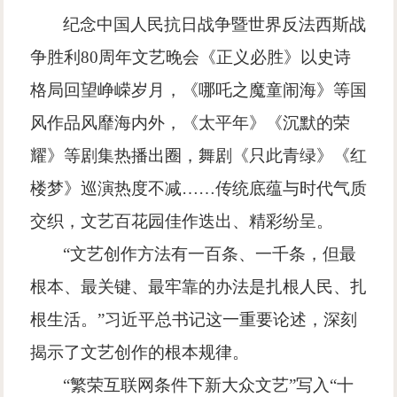
纪念中国人民抗日战争暨世界反法西斯战
争胜利
80
周年文艺晚会《正义必胜》以史诗
格局回望峥嵘岁月，《哪吒之魔童闹海》等国
风作品风靡海内外，《太平年》《沉默的荣
耀》等剧集热播出圈，舞剧《只此青绿》《红
楼梦》巡演热度不减
……
传统底蕴与时代气质
交织，文艺百花园佳作迭出、精彩纷呈。
“
文艺创作方法有一百条、一千条，但最
根本、最关键、最牢靠的办法是扎根人民、扎
根生活。
”
习近平总书记这一重要论述，深刻
揭示了文艺创作的根本规律。
“
繁荣互联网条件下新大众文艺
”
写入
“
十