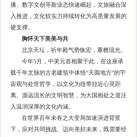
播、数字文创等新业态快速崛起，文旅融合深
入推进，文化软实力持续转化为高质量发展的
硬支撑。
胸怀天下
美美与共
北京天坛，祈年殿气势恢宏，重檐琉光。
今年
5
月，中美元首相聚于此，在这座承
载千年文脉的古老建筑中体悟
“
天圆地方
”
的宇
宙观与处世哲学，以文化为纽带拉近心灵距
离。源远流长的文明智慧，为大国相处之道注
入温润深厚的文化内涵。
在世界百年未有之大变局加速演进背景
下，应对共同挑战、迈向美好未来，既需要经