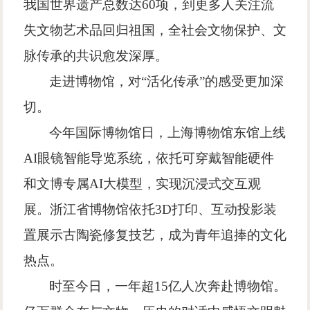
我国世界遗产总数达
60
项，到更多人关注流
失文物艺术品回归祖国，全社会文物保护、文
脉传承的共识愈发深厚。
走进博物馆，对
“
活化传承
”
的感受更加深
切。
今年国际博物馆日，上海博物馆东馆上线
AI
眼镜智能导览系统，依托可穿戴智能硬件
和文博专属
AI
大模型，实现沉浸式交互观
展。浙江省博物馆依托
3D
打印、互动投影装
置展示古陶瓷修复技艺，成为青年追捧的文化
热点。
时至今日，一年超
15
亿人次奔赴博物馆。