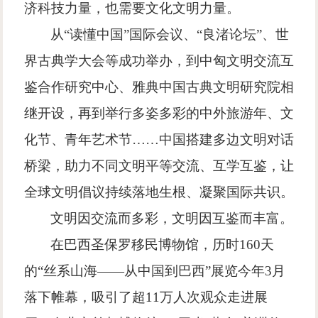
济科技力量，也需要文化文明力量。
从
“
读懂中国
”
国际会议、
“
良渚论坛
”
、世
界古典学大会等成功举办，到中匈文明交流互
鉴合作研究中心、雅典中国古典文明研究院相
继开设，再到举行多姿多彩的中外旅游年、文
化节、青年艺术节
……
中国搭建多边文明对话
桥梁，助力不同文明平等交流、互学互鉴，让
全球文明倡议持续落地生根、凝聚国际共识。
文明因交流而多彩，文明因互鉴而丰富。
在巴西圣保罗移民博物馆，历时
160
天
的
“
丝系山海
——
从中国到巴西
”
展览今年
3
月
落下帷幕，吸引了超
11
万人次观众走进展