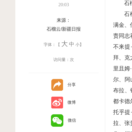
石
20:03
石
来源：
满金、
石榴云/新疆日报
责同志
大
中
字体：【
小
】
不来提
拜、克
访问量：
次
里且姆
尔、阿
分享
布拉、
都卡德
微博
托乎提
微信
拉、张