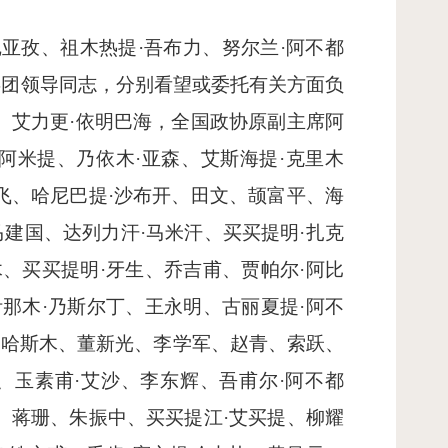
亚孜、祖木热提·吾布力、努尔兰·阿不都
兵团领导同志，分别看望或委托有关方面负
、艾力更·依明巴海，全国政协原副主席阿
阿米提、乃依木·亚森、艾斯海提·克里木
飞、哈尼巴提·沙布开、田文、颉富平、海
马建国、达列力汗·马米汗、买买提明·扎克
、买买提明·牙生、乔吉甫、贾帕尔·阿比
那木·乃斯尔丁、王永明、古丽夏提·阿不
·哈斯木、董新光、李学军、赵青、索跃、
、玉素甫·艾沙、李东辉、吾甫尔·阿不都
、蒋珊、朱振中、买买提江·艾买提、柳耀