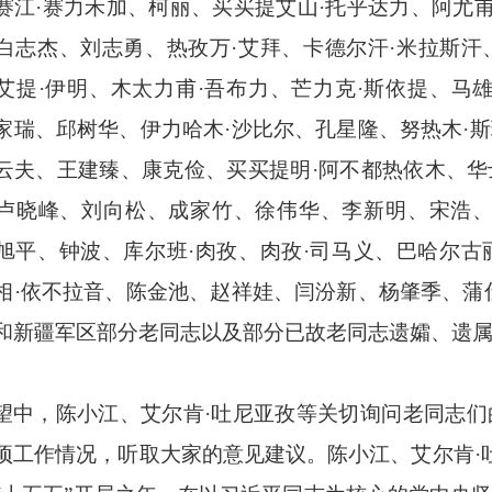
赛江·赛力禾加、柯丽、买买提艾山·托乎达力、阿尤甫
白志杰、刘志勇、热孜万·艾拜、卡德尔汗·米拉斯
艾提·伊明、木太力甫·吾布力、芒力克·斯依提、马
家瑞、邱树华、伊力哈木·沙比尔、孔星隆、努热木·
云夫、王建臻、康克俭、买买提明·阿不都热依木、
卢晓峰、刘向松、成家竹、徐伟华、李新明、宋浩、
旭平、钟波、库尔班·肉孜、肉孜·司马义、巴哈尔古丽
相·依不拉音、陈金池、赵祥娃、闫汾新、杨肇季、蒲
和新疆军区部分老同志以及部分已故老同志遗孀、遗
望中，陈小江、艾尔肯
·吐尼亚孜等关切询问老同志
项工作情况，听取大家的意见建议。陈小江、艾尔肯·吐