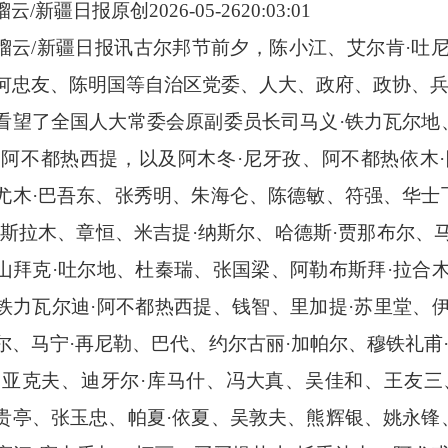
榴云
/新疆日报原创
2026-05-2620:03:01
榴云
/新疆日报讯古尔邦节前夕，陈小江、艾尔肯·吐尼
何忠友、陈明国等自治区党委、人大、政府、政协、
看望了全国人大常委会原副委员长司马义·铁力瓦尔地
·阿不都热西提，以及阿木冬·尼牙孜、阿不都热依木·
尤木·巴吾东、张秀明、朱海仑、陈德敏、符强、华士
·斯拉木、章恒、米吉提·纳斯尔、哈德斯·贾那布尔、
山拜克·吐尔地、杜秦瑞、张国梁、阿勒布斯拜·拉合木
铁力瓦尔迪·阿不都热西提、钱智、里加提·苏里堂、伊
尔、马宁·再尼勒、巴代、约尔古丽·加帕尔、穆铁礼甫
·亚克夫、迪牙尔·库马什、冯大真、吴佳和、王友三
贵亭、张玉忠、帕夏·依夏、吴敦夫、熊辉银、姚永锋