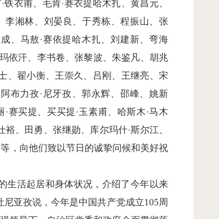
·铁衣甫、毛肯·赛衣提哈木扎、黄昌元、
汗、李湘林、刘晏良、于秀栋、程振山、张
雄成、马敖·赛依提哈木扎、刘建新、弯海
斯玛依汗、李书卷、张黎波、朱鉴凡、胡兆
华士、翟小衡、王崇久、吕刚、王继亮、宋
阿布力孜·尼牙孜、郭永辉、邵峰、姚新
·赛买提、买买提·玉素甫、哈斯木·马木
仕裕、田勇、张继勋、库尔玛什·斯尔江、
属等，向他们致以节日的诚挚问候和美好祝
们的生活起居和身体状况，介绍了今年以来
尼亚孜说，今年是中国共产党成立105周