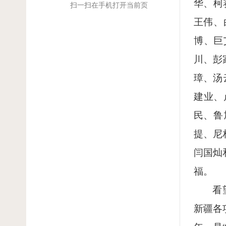
华、柯
扫一扫在手机打开当前页
王伟、
博、巨
川、彭
璋、汤
建业、
民、鲁
提、尼
闫国灿
福。
看
新疆各