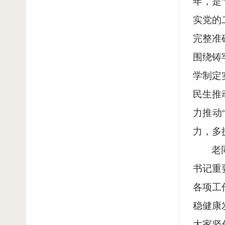
年，是
实党的
完整准
围绕铸
学制定
民生推
力推动
力，多
老
书记重
各项工
稳健康
大家坚