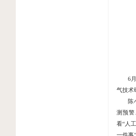
6
气技术
陈
测预警
看“人
一件事