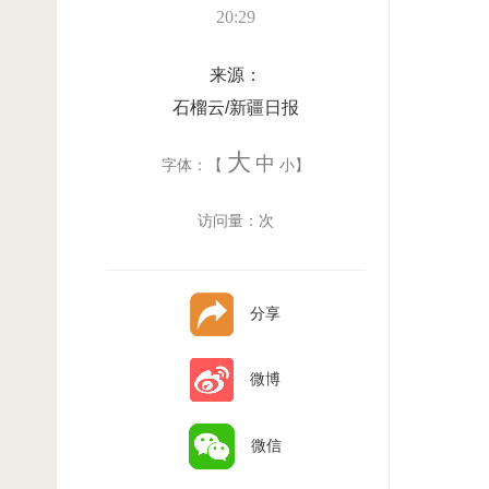
20:29
来源：
石榴云/新疆日报
大
中
字体：【
小
】
访问量：
次
分享
微博
微信