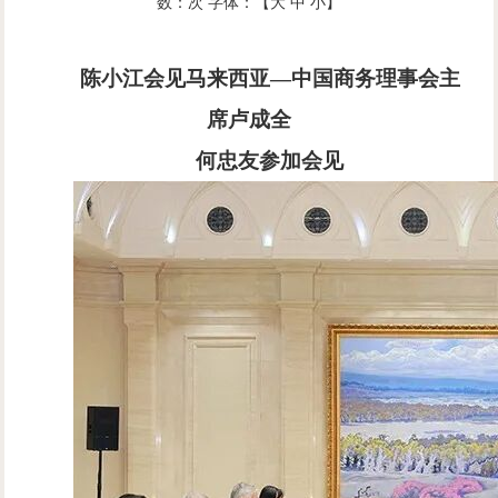
数：
次
字体：【
大
中
小
】
陈小江会见马来西亚
—中国商务理事会主
席卢成全
何忠友参加会见