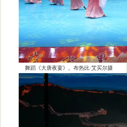
舞蹈《大唐夜宴》。布热比·艾买尔摄