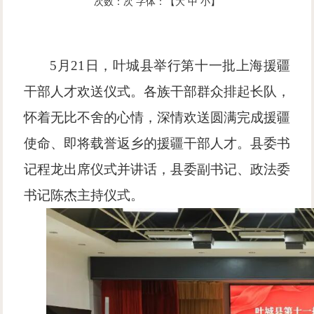
次数：
次
字体：【
大
中
小
】
5月21日，叶城县举行第十一批上海援疆
干部人才欢送仪式。各族干部群众排起长队，
怀着无比不舍的心情，深情欢送圆满完成援疆
使命、即将载誉返乡的援疆干部人才。县委书
记程龙出席仪式并讲话，县委副书记、政法委
书记陈杰主持仪式。