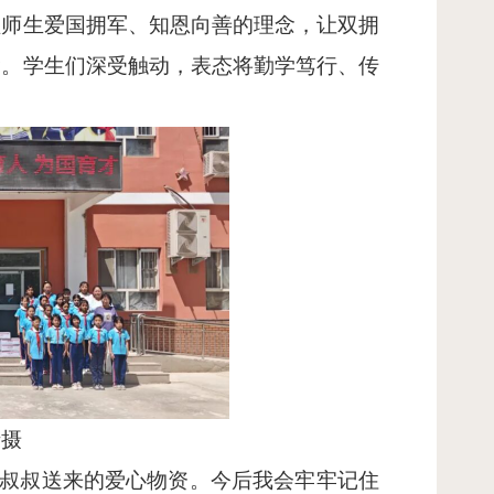
植师生爱国拥军、知恩向善的理念，让双拥
念。学生们深受触动，表态将勤学笃行、传
瑞摄
警叔叔送来的爱心物资。今后我会牢牢记住