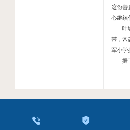
这份善
心继续
叶
带，常
军小学
据