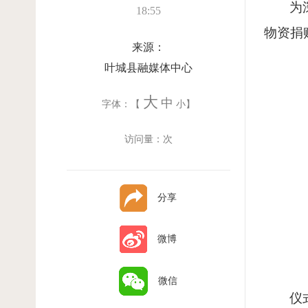
为
18:55
物资捐
来源：
叶城县融媒体中心
大
中
字体：【
小
】
访问量：
次
分享
微博
微信
仪