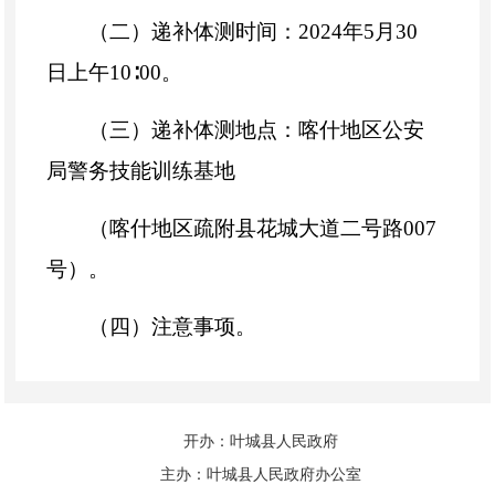
（二）递补体测时间：
2024
年
5
月
30
日上午
10
∶
00
。
（三）递补体测地点：喀什地区公安
局警务技能训练基地
（喀什地区疏附县花城大道二号路
007
号）。
（四）注意事项。
1.
考生于体能测评当天上午
10:00
前到
达指定地点列队分组。考生不按规定时
开办：叶城县人民政府
间、地点参加体能测评的，视为自动放
主办：叶城县人民政府办公室