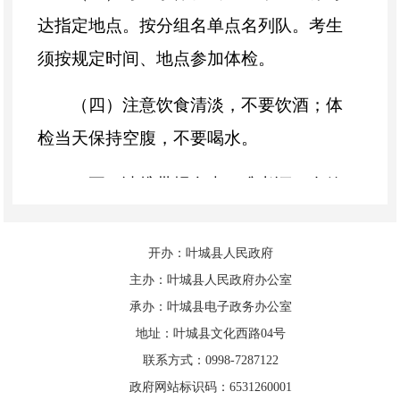
达指定地点。按分组名单点名列队。考生
须按规定时间、地点参加体检。
（四）注意饮食清淡，不要饮酒；体
检当天保持空腹，不要喝水。
（五）请携带报名表、准考证、有效
期内的二代身份证。
开办：叶城县人民政府
（六）体检时需严格遵守体检纪律，
主办：叶城县人民政府办公室
不得以任何形式干扰体检工作，要遵循引
承办：叶城县电子政务办公室
导员的管理，按分组名单列队，有序进入
地址：叶城县文化西路04号
指定地点进行体检，并详细阅读体检注意
联系方式：0998-7287122
政府网站标识码：6531260001
事项。体检过程中需上缴所有通讯工具，