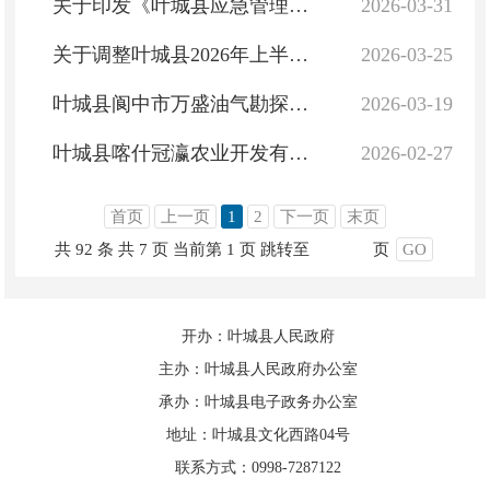
关于印发《叶城县应急管理局2026年度安全生产执法检查工作计划》的通知
2026-03-31
关于调整叶城县2026年上半年消防安全重点单位和火灾高位单位的公告
2026-03-25
叶城县阆中市万盛油气勘探有限责任公司“6·5”一般高处坠落事故调查报告
2026-03-19
叶城县喀什冠瀛农业开发有限公司“12·8”一般车辆伤害亡人事故调查报告
2026-02-27
首页
上一页
1
2
下一页
末页
共 92 条
共 7 页
当前第 1 页
跳转至
页
GO
开办：叶城县人民政府
主办：叶城县人民政府办公室
承办：叶城县电子政务办公室
地址：叶城县文化西路04号
联系方式：0998-7287122