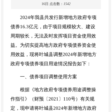
16日
点击数：
1542
2024
年我县共发行新增地方政府专项
债券
16.3
亿元，由于项目规模较大、建设
周期较长，无法及时发挥项目资金
使用
效
益。为切实提高地方政府专项债券资金使
用效益，现将叶城县调整
2024
年新增地方
政府专项债券项目用途
情况
报告如下：
一
、债券
项目调整
使用方案
根据《地方政府专项债券用途调整操
作指引》（财预〔
2021
〕
110
号）有关规
定，现
申请
将
叶城县
2024
年新增
地方政府