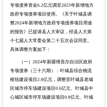
专项债券
资金
6.2
亿
元调至
2025
年新增地方
政府专项债券项目使用
。《关于叶城县调
整
2024
年新增地方政府专项债券项目用途
的报告》已提请县人大审议，经县人大第
十七届人大常委会第二十
五
次会议同意
。
具体
调整
方案如下：
（一）
2024
年新疆维吾尔自治区政府
专项债券（三十六期）
：叶城县综合物流
枢纽建设项目
2.8
亿元，调整至
叶城县老城
区城市停车场建设项目
0.6
亿元、
叶城县中
心城区城市停车场建设项目
0.
8
亿元
、
叶城
县老城区供水管网改造项目
0.
5
亿元
、
叶城