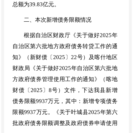
总额为
39.
83
亿元。
二、本次新增债务限额情况
根据自治区财政厅《关于做好
2025
年
自治区第
六
批地方政府债务转贷工作的通
知》（新财债〔
2025
〕
22
号）及喀什地区
财政局《关于做好
2025
年自治区第
六
批地
方政府债券管理使用工作的通知》（喀地
财债〔
2025
〕
8
号）文件
，
下达我县新增
债务限额
9937
万
元，其中：新增
专项
债务
限额
9937
万
元
。《关于叶城县
2025
年第六
批政府债务限额调整及政府债券申请使用