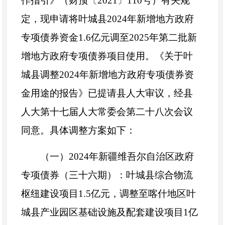
作指引》（财预〔
2021
〕
110
号）有关规
定，现申请将叶城县
2024
年新增地方政府
专项债券资金
1.6
亿元调至
2025
年第二批新
增地方政府专项债券项目使用。《关于叶
城县调整
2024
年新增地方政府专项债券资
金用途的报告》已提请县人大审议，经县
人大第十七届人大常委会第二十
八
次会议
同意
。
具体
调整
方案如下：
（一）
2024
年新疆维吾尔自治区政府
专项债券（三十六期）：叶城县综合物流
枢纽建设项目
1.5
亿元，调整至喀什地区叶
城县产业园区基础设施及配套建设项目
1
亿