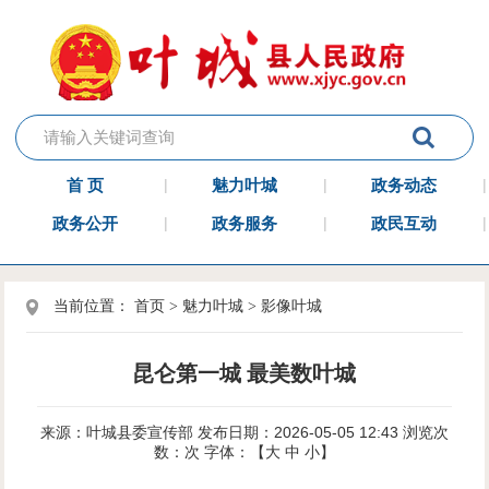
首 页
魅力叶城
政务动态
政务公开
政务服务
政民互动
当前位置：
首页
>
魅力叶城
>
影像叶城
昆仑第一城 最美数叶城
来源：叶城县委宣传部
发布日期：2026-05-05 12:43
浏览次
数：
次
字体：【
大
中
小
】