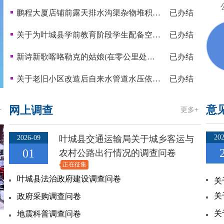
鹏程大厦店铺前露天排水沟渠杂物堆积堵塞排水
已办结
关于为叶城县学前教育阶段学生配备空调或风扇的建议
已办结
新诗新歌喀咯勒克的姑娘(在零公里处等你)
已办结
关于老旧小区改造后自来水管道水压依然很小的问题
已办结
意
网上调查
+
更多+
202
2026-09
叶城县交通运输局关于城乡客运与
01
农村公路出行情况的调查问卷
正在征集
叶城县法治政府建设调查问卷
政府采购调查问卷
地震科普调查问卷