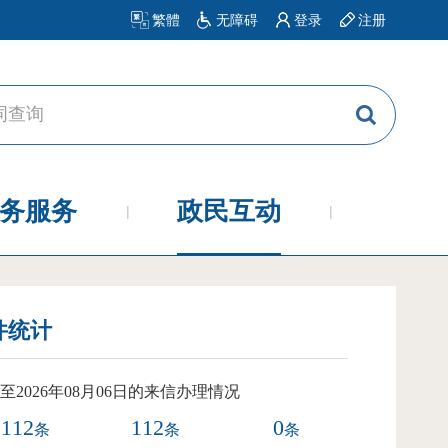
繁體
无障碍
登录
注册
务服务
政民互动
件统计
至2026年08月06日的来信办理情况
112
112
0
条
条
条