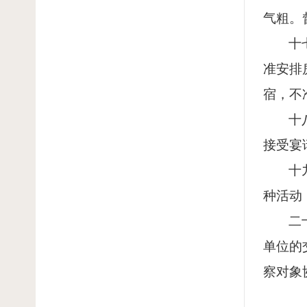
气粗。
十
准安排
宿，不
十
接受宴
十
种活动
二
单位的
察对象