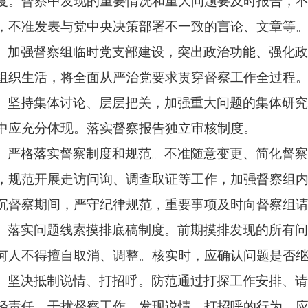
度。督察中发现的重要情况和重大问题要及时报告，
，不准发表与党中央决策部署不一致的言论、文章等
、加强督察组临时党支部建设，突出政治功能、强化
组织生活，将全面从严治党要求贯穿督察工作全过程
、坚持集体讨论、层层把关，加强重大问题的集体研
中应充分体现。落实督察报告独立审核制度。
、严格落实督察制度和规范。不准随意变更、简化督
，规范开展走访问询、调查取证等工作，加强督察组
沉督察期间，严守纪律规范，重要事项及时向督察组
、落实问题线索摸排底稿制度。前期摸排发现的所有
何人不得擅自取消、调整。核实时，应确认问题是否
、坚决抵制说情、打招呼。防范通过打探工作安排、
轻责任，干扰督察工作。发现说情、打招呼的行为，