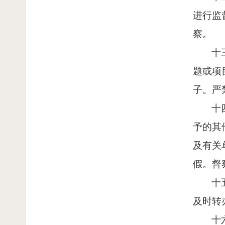
进行监
察。
十
题或项
子。严
十
予的其
及有关
假。督
十
及时转
十