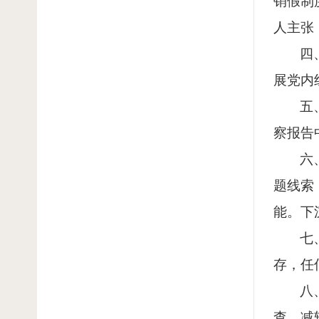
销假制
人主张
四
展党内
五
察报告
六
题线索
能。下
七
存，任
八
查、减