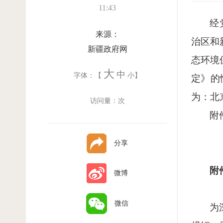
11:43
经
来源：
治区和
新疆政府网
态环境
大
中
字体：【
小
】
定》的
为：北
访问量：
次
附
分享
附
微博
微信
为