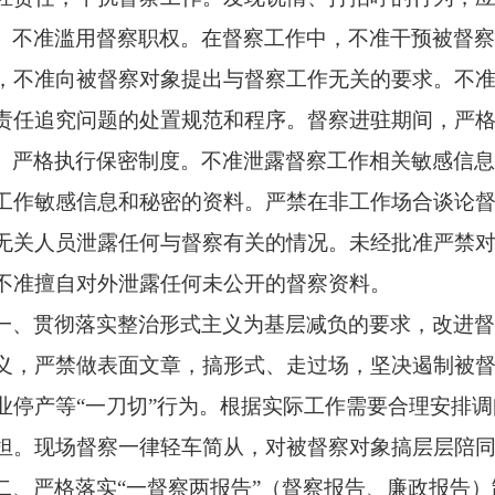
、不准滥用督察职权。在督察工作中，不准干预被督
，不准向被督察对象提出与督察工作无关的要求。不
责任追究问题的处置规范和程序。督察进驻期间，严
、严格执行保密制度。不准泄露督察工作相关敏感信
工作敏感信息和秘密的资料。严禁在非工作场合谈论
无关人员泄露任何与督察有关的情况。未经批准严禁
不准擅自对外泄露任何未公开的督察资料。
一、贯彻落实整治形式主义为基层减负的要求，改进
义，严禁做表面文章，搞形式、走过场，坚决遏制被
业停产等
“一刀切”行为。根据实际工作需要合理安排
担。现场督察一律轻车简从，对被督察对象搞层层陪
二、严格落实
“一督察两报告”（督察报告、廉政报告