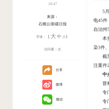
18:47
5
来源：
电45
石榴云/新疆日报
自治州
大
中
字体：【
小
】
本
染3件
访问量：
次
截
注案件
分享
中
督
微博
专
微信
专