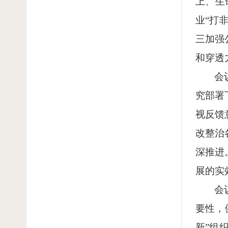
上、生
业“打
三加强
和穿透
会
究部署
视反馈
改整治
深推进
展的实
会
要性，
新”组