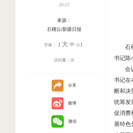
20:23
来源：
石榴云/新疆日报
大
中
字体：【
小
】
石
书记陈
访问量：
次
会
书记在
分享
断和决
统筹发
微博
促消费
微信
展特色