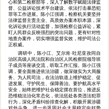
心和第二检察部等，深入了解数字赋能法律监
督、公益诉讼技术平台建设、依法打击暴恐犯
罪等工作进展。陈小江强调，检察机关要坚持
法律监督主责主业、高质效办案本职本源，深
化诉讼执行活动监督，加强检察公益诉讼，紧
盯人民群众反映强烈的突出问题，更有针对性
地查办案件，切实增强监督实效，维护司法公
正权威。
调研中，陈小江、艾尔肯
·吐尼亚孜同自
治区高级人民法院和自治区人民检察院领导班
子成员等座谈交流，听取工作汇报。陈小江强
调，要全面推进依法治疆，做深做实为大局服
务、为人民司法，在法治轨道上维护稳定、促
进发展、守护民生、保障善治。要护航高水平
安全，始终把维护社会稳定摆在首位，推进反
恐维稳法治化常态化，依法惩处各类违法犯罪
行为，深化矛盾纠纷排查化解，积极开展涉疆
对外斗争，进一步巩固社会大局稳定向好势