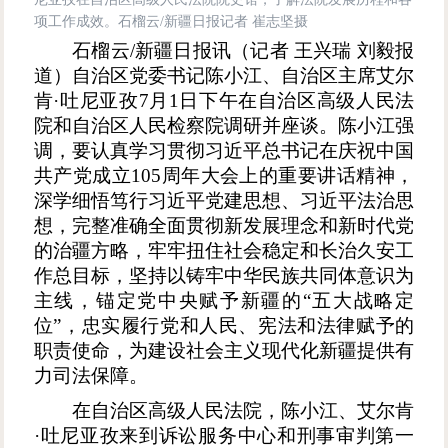
项工作成效。石榴云/新疆日报记者 崔志坚摄
石榴云
/新疆日报讯（记者 王兴瑞 刘毅报
道）自治区党委书记陈小江、自治区主席艾尔
肯·吐尼亚孜7月1日下午在自治区高级人民法
院和自治区人民检察院调研并座谈。陈小江强
调，要认真学习贯彻习近平总书记在庆祝中国
共产党成立105周年大会上的重要讲话精神，
深学细悟笃行习近平党建思想、习近平法治思
想，完整准确全面贯彻新发展理念和新时代党
的治疆方略，牢牢扭住社会稳定和长治久安工
作总目标，坚持以铸牢中华民族共同体意识为
主线，锚定党中央赋予新疆的“五大战略定
位”，忠实履行党和人民、宪法和法律赋予的
职责使命，为建设社会主义现代化新疆提供有
力司法保障。
在自治区高级人民法院，陈小江、艾尔肯
·吐尼亚孜来到诉讼服务中心和刑事审判第一