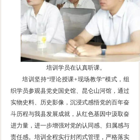
培训学员在认真听课。
培训坚持
“理论授课+现场教学”模式，组
织学员参观县党史国史馆、昆仑山河馆，通过
实物史料、历史影像，沉浸式感悟党的百年奋
斗历程与我县发展成就，从红色基因中汲取奋
进力量，进一步增强对党的认同感、归属感与
责任感。培训全程实行封闭式管理，严格落实