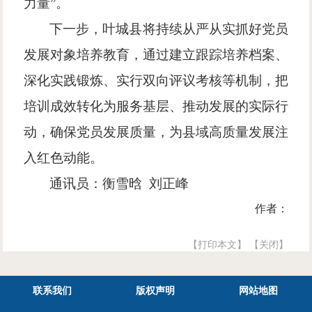
力量”。
下一步，叶城县将持续从严从实抓好党员
发展对象培养教育，通过建立跟踪培养档案、
深化实践锻炼、实行双向评议考核等机制，把
培训成效转化为服务基层、推动发展的实际行
动，确保党员发展质量，为县域高质量发展注
入红色动能。
通讯员：衡雪晗
刘正峰
作者：
【打印本文】
【关闭】
联系我们
版权声明
网站地图