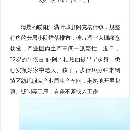
次数：
次
字体：【
大
中
小
】
清晨的暖阳洒满叶城县阿克塔什镇，规整
有序的安居小院错落排布，连片温室大棚绿意
勃发，产业园内生产车间一派繁忙。近日，
32岁的阿依古丽·阿卜杜热西提早早起身，悉
心安顿好家中老人、孩子，步行10分钟来到
镇区纺织服装产业园生产车间，娴熟地开展裁
剪、缝制等工序，有条不紊投入工作。