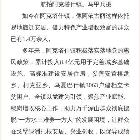
航拍阿克塔什镇。
马甲兵
摄
如今在阿克塔什镇，像阿依古丽这样依托
易地搬迁安居、借力特色产业增收致富的群众
已有
1.4万余人。
多年来，阿克塔什镇积极落实落地党的惠
民政策，累计投入
8.4亿元用于完善城乡基础
设施、高标准建设安居住房，妥善安置棋盘
乡、柯克亚乡、乌夏巴什镇3063户建档立卡
贫困户。全镇以党建为引领，聚焦产业赋能、
稳岗增收核心工作，助力万千深山群众彻底摆
脱“一方水土难养一方人”的发展困境，让群众
在戈壁绿洲扎根安居、兴业创收，以优异成绩