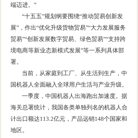
端迈进。
”
“
十五五
”
规划纲要围绕
“
推动贸易创新发
展
”
，作出
“
优化升级货物贸易
”“
大力发展服务
贸易
”“
创新发展数字贸易、绿色贸易
”“
支持跨
境电商等新业态新模式发展
”
等一系列具体部
署。
当前，从家庭到工厂、从生活到生产，中
国机器人全面融入全球用户生活与产业升级。
一季度，中国机器人出海跑出加速度。据
海关总署统计，我国各类单独列名的机器人合
计出口额达
113.2
亿元，产品远销
148
个国家和
地区。