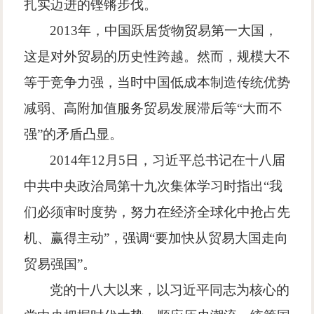
扎实迈进的铿锵步伐。
2013
年，中国跃居货物贸易第一大国，
这是对外贸易的历史性跨越。然而，规模大不
等于竞争力强，当时中国低成本制造传统优势
减弱、高附加值服务贸易发展滞后等
“
大而不
强
”
的矛盾凸显。
2014
年
12
月
5
日，习近平总书记在十八届
中共中央政治局第十九次集体学习时指出
“
我
们必须审时度势，努力在经济全球化中抢占先
机、赢得主动
”
，强调
“
要加快从贸易大国走向
贸易强国
”
。
党的十八大以来，以习近平同志为核心的