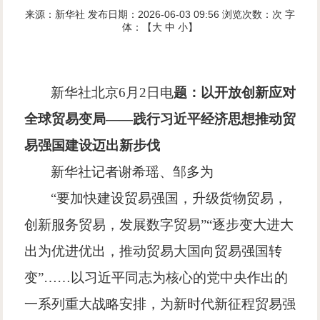
来源：新华社
发布日期：2026-06-03 09:56
浏览次数：
次
字
体：【
大
中
小
】
新华社北京
6
月
2
日电
题：以开放创新应对
全球贸易变局
——
践行习近平经济思想推动贸
易强国建设迈出新步伐
新华社记者谢希瑶、邹多为
“
要加快建设贸易强国，升级货物贸易，
创新服务贸易，发展数字贸易
”“
逐步变大进大
出为优进优出，推动贸易大国向贸易强国转
变
”……
以习近平同志为核心的党中央作出的
一系列重大战略安排，为新时代新征程贸易强