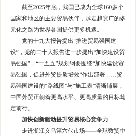
截至
2025
年底，我国已成为全球
160
多个
国家和地区的主要贸易伙伴，越走越宽广的多
元化之路为世界各国提供更多机遇。
党的十九大报告提出
“
推进贸易强国建
设
”
，党的二十大报告进一步提出
“
加快建设贸
易强国
”
，
“
十五五
”
规划纲要围绕
“
加快建设贸
易强国，促进外贸提质增效
”
作出部署
……
贸
易强国建设的
“
路线图
”
与
“
施工表
”
清晰铺展，
中国外贸正朝着更高水平、更高质量的目标笃
定前行。
加快创新驱动
提升贸易核心竞争力
走进浙江义乌第六代市场
——
全球数贸中