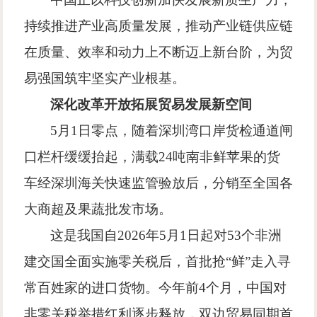
持续推进产业高质量发展，推动产业链供应链
在质量、效率和动力上不断迈上新台阶，为贸
易强国筑牢坚实产业根基。
深化改革开放
拓展贸易发展新空间
5
月
1
日零点，随着深圳湾口岸货检通道闸
口栏杆缓缓抬起，满载
24
吨南非鲜苹果的货
车经深圳海关快速监管验放后，分销至全国各
大商超及果蔬批发市场。
这是我国自
2026
年
5
月
1
日起对
53
个非洲
建交国全面实施零关税后，首批抢
“
鲜
”
走入寻
常百姓家的进口货物。今年前
4
个月，中国对
非零关税举措红利逐步释放，双边贸易同期首