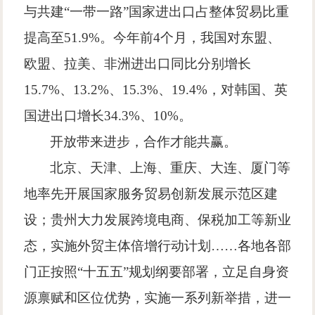
与共建
“
一带一路
”
国家进出口占整体贸易比重
提高至
51.9%
。今年前
4
个月，我国对东盟、
欧盟、拉美、非洲进出口同比分别增长
15.7%
、
13.2%
、
15.3%
、
19.4%
，对韩国、英
国进出口增长
34.3%
、
10%
。
开放带来进步，合作才能共赢。
北京、天津、上海、重庆、大连、厦门等
地率先开展国家服务贸易创新发展示范区建
设；贵州大力发展跨境电商、保税加工等新业
态，实施外贸主体倍增行动计划
……
各地各部
门正按照
“
十五五
”
规划纲要部署，立足自身资
源禀赋和区位优势，实施一系列新举措，进一