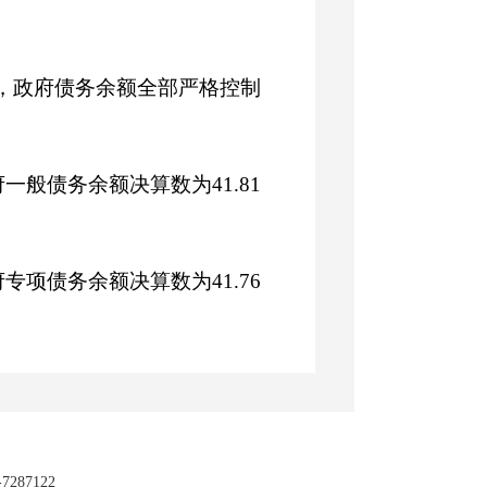
亿元，政府债务余额全部严格控制
府一般
债务余额决算
数为41.81
府专项债务
余额
决算数为41.76
5.11亿元、再融资债券0亿
287122