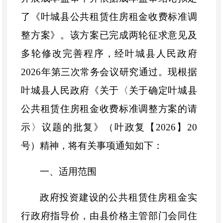
了
《叶城县公共租赁住房租金收费标准调
整方案》
。
该方案已
完成
两轮征求意见
及
多轮修改完善程序，
经叶城县人民政府
2026
年第三次常务会议研究通过
。现
根据
叶城县人民政府《
关于
〈
关于确定
叶城县
公共租赁住房租金
收费标准调整
方案
的请
示
〉
议题的批复》
（叶政复【
202
6
】
20
号）精神，将有关事项通知如下：
一、
适用范围
政府投资建设的
公共租赁住房
租金实
行政府指导价，由县价格主管部门会同住