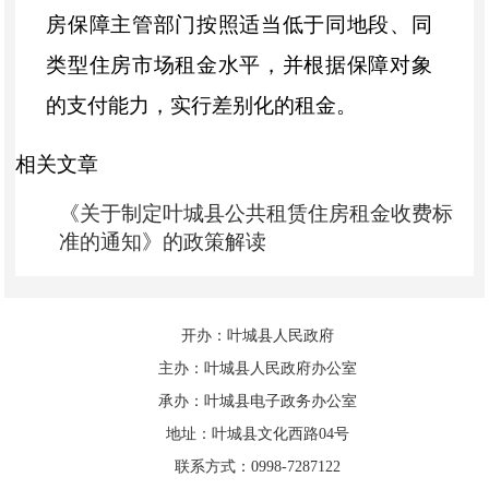
房保障主管部门按照适当低于同地段、同
类型住房市场租金水平，并根据保障对象
的支付能力，实行差别化的租金。
二、面向社会配租
公共租赁住房
相关文章
《关于制定叶城县公共租赁住房租金收费标
（一）
城乡低保、分散特困对象、残
准的通知》的政策解读
疾家庭租金
统一为
1
元
/
㎡
/
月，不区分楼层
和小区（低保、
分散特困对象、
残疾家庭
开办：叶城县人民政府
以民政、残联等部门审核确认结果为
主办：叶城县人民政府办公室
准）。
承办：叶城县电子政务办公室
（二）
其他城乡社会救助对象租金标
地址：叶城县文化西路04号
联系方式：0998-7287122
准为：
1-3
层
4.2
元
/
㎡
/
月、
4
层
3.8
元
/
㎡
/
月、