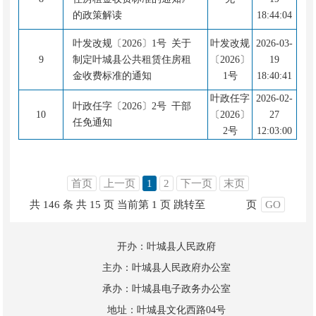
的政策解读
18:44:04
叶发改规〔2026〕1号 关于
叶发改规
2026-03-
9
制定叶城县公共租赁住房租
〔2026〕
19
金收费标准的通知
1号
18:40:41
叶政任字
2026-02-
叶政任字〔2026〕2号 干部
10
〔2026〕
27
任免通知
2号
12:03:00
首页
上一页
1
2
下一页
末页
共 146 条
共 15 页
当前第 1 页
跳转至
页
GO
开办：叶城县人民政府
主办：叶城县人民政府办公室
承办：叶城县电子政务办公室
地址：叶城县文化西路04号