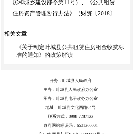
房和城乡建设部令第
11
号）、《公共租赁
住房资产管理暂行办法》（财资〔
2018
〕
106
号）、《关于进一步规范发展公租房的
相关文章
意见》（建保〔
2019
〕
55
号）、《新疆维
吾尔自治区公共租赁住房管理办法》等有
《关于制定叶城县公共租赁住房租金收费标
准的通知》的政策解读
关规定，结合叶城县实际，制定本细则。
第二条
本细则所称公租房，是指限定
开办：叶城县人民政府
建设标准和租金水平，面向符合规定条件
主办：叶城县人民政府办公室
的城镇低保、低收入住房困难家庭、中等
承办：叶城县电子政务办公室
偏下收入住房困难家庭，新就业无房职工
地址：叶城县文化西路04号
和在城镇稳定就业外来务工人员出租的保
联系方式：0998-7287122
政府网站标识码：6531260001
障性住房。