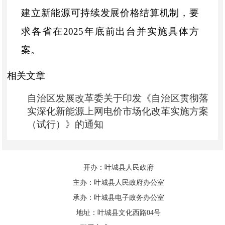
建立
新能源
可持续发展价格结算机制，
要
求各省
在
2025
年底前出台并实施具体方
案。
相关文章
二、《方案》主要内容是什么？
自治区发展改革委关于印发《自治区贯彻落
《
方案
》
包括基本原则、主要任务、
实深化新能源上网电价市场化改革实施方案
保障措施三部分内容。在基本原则部分，
（试行）》的通知
提出坚持
市场化改革
、
坚持因地制宜
、坚
持
统筹协调
三项原则。在主要任务部分，
开办：叶城县人民政府
提出
推动新能源上网电价全面由市场形
主办：叶城县人民政府办公室
成
、
建立新能源可持续发展价格结算机
承办：叶城县电子政务办公室
制
、
确定机制电量规模
和
电价水平
、
明确
地址：叶城县文化西路04号