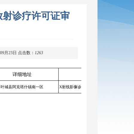
放射诊疗许可证审
09月23日
点击数：
1263
详细地址
范围
审
叶城县阿克塔什镇南一区
X射线影像诊断：（DR影像诊断）
2024