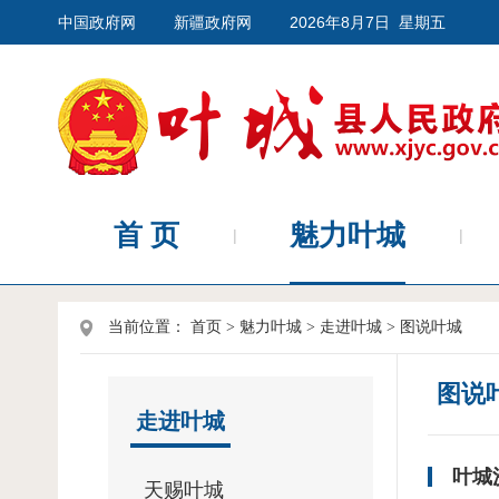
中国政府网
新疆政府网
2026年8月7日 星期五
首 页
魅力叶城
当前位置：
首页
>
魅力叶城
>
走进叶城
>
图说叶城
图说
走进叶城
叶城
天赐叶城