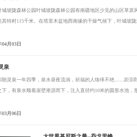
叶城坡陇森林公园叶城坡陇森林公园有南疆地区少见的山区草原风
美其特村115千米。在塔里木盆地西南缘的干燥气候下，叶城坡陇
年04月03日
灵泉
宗朗灵泉一年四季，泉水昼夜流淌，祈福的人络绎不绝……距宗
之下，有泉水顺着崖壁淅沥而下，注入直径约10米的圆形水池，形
年03月06日
大世界基尼斯之最--乔戈里峰