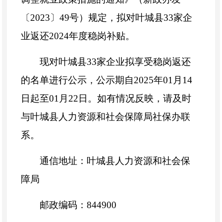
〔
2023〕
49号）规定，拟对
叶城
县
33
家企
业返还
202
4
年度
稳岗补贴。
现对
叶城
县
33
家企业拟享
受稳岗返还
的名单进行公示，公示期自
202
5
年
01
月
14
日起至
01
月
22
日。如有情况反映，请及时
与
叶城
县人力资源和社会保障局社保办联
系。
通信地址：
叶城县人力资源和社会保
障局
邮政编码：
844900