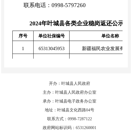
联系电话：
0998-
5797260
2024年叶城县各类企业稳岗返还公示
序号
单位社保编号
单位名称
1
65313045953
新疆福民农业发展有限
2
65313067855
新疆钧徽商贸有限责任
3
65313088634
喀什振夏荷商贸有限公
开办：叶城县人民政府
4
65314292839
新疆斯洛尔照明电器有限
主办：叶城县人民政府办公室
5
65314294789
叶城县瑞祥商贸有限公
承办：叶城县电子政务办公室
地址：叶城县文化西路04号
6
65314295330
叶城县诺瑞商贸有限公
联系方式：0998-7287122
7
65314296578
喀什冲辉科贸有限公
政府网站标识码：6531260001