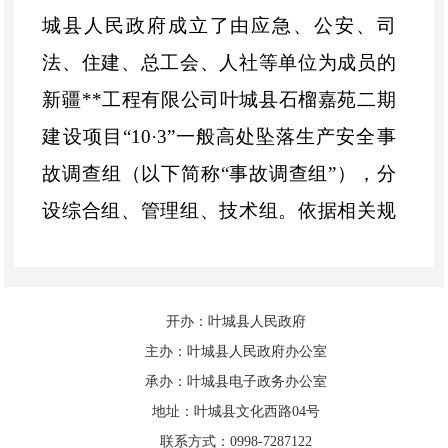
城县人民政府成立了由应急、公安、司
法、住建、总工会、人社等单位为成员的
新疆
**
工程有限公司叶城县
石榴嘉苑二期
建设项目
“10·3”
一般
高处坠落
生产安全事
故调查组（以下简称
“
事故调查组
”
），分
设
综合
组、
管理
组、
技术
组。依据相关规
定，叶城县
纪委
监委同步对属地党委政
府、相关部门和公职人员涉嫌违法违纪及
失职渎职问题开展调查。
开办：叶城县人民政府
主办：叶城县人民政府办公室
事故调查组按照
“
四不放过
”
和
“
科学严
承办：叶城县电子政务办公室
谨、依法依规、实事求是、注重实效
”
的原
地址：叶城县文化西路04号
联系方式：0998-7287122
则，通过现场勘验、调查取证、分析论证