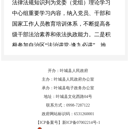
法律法规知识列为党委（党组）理论学习
中心组重要学习内容，纳入党员、干部和
国家工作人员教育培训体系，不断提高各
级干部法治素养和依法执政能力。二是积
极参加自治区“法治讲堂·逢九必讲”、地
区“法治讲堂·逢五必学”专题法治讲座，落
实党委（党组）理论学习中心组学法要
开办：叶城县人民政府
求，每季度集体学法不少于1次，2023年
主办：叶城县人民政府办公室
以来参加自治区“法治讲堂·逢九必讲”专题
承办：叶城县电子政务办公室
地址：叶城县文化西路04号
法治讲座36期，全县各级领导干部累计参
联系方式：0998-7287122
加人数达15万余人次。三是持续开展网络
政府网站标识码：6531260001
学法。充分利用“学习强国”“新疆智慧普法
【ICP备案号】新ICP备07002214号-1