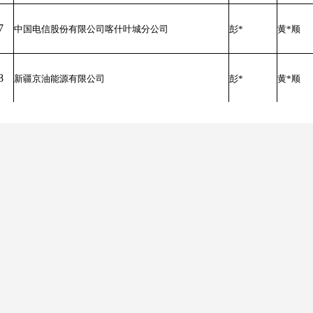
7
中国电信股份有限公司喀什叶城分公司
彭*
黄*顺
8
新疆京油能源有限公司
彭*
黄*顺
9
叶城县220千伏变电站
黄*顺
彭*
中国邮政集团有限公司新疆维吾尔自治区叶城县分公
10
黄*顺
彭*
司
中国石化销售股份有限公司新疆喀什石油分公司叶城
11
彭*
黄显顺
县恰瓦克加油站
12
叶城县维吾尔医医院职工住宅楼
彭*
黄*顺