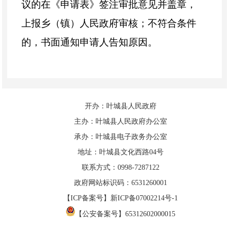
议的在《申请表》签注审批意见并盖章，
上报乡（镇）人民政府审核；不
符合条件
的
，书面通知申请人告知原因。
3、乡（镇）
人民政府审核
：乡（镇）
人民政府在接到申请材料10天内完成申报
材料的审核，材料齐全、调查情况属实的
开办：叶城县人民政府
主办：叶城县人民政府办公室
在《申请表》签注审批意见并盖章上报县
承办：叶城县电子政务办公室
市民政局审核；不符合条件的，书面通知
地址：叶城县文化西路04号
申请人告知原因。
联系方式：0998-7287122
政府网站标识码：6531260001
4、县民政局审核：县民政局收到材料
【ICP备案号】新ICP备07002214号-1
后15天内完成审核，材料齐全、调查情况
【公安备案号】65312602000015
属实的在《申请表》签注审批意见并盖