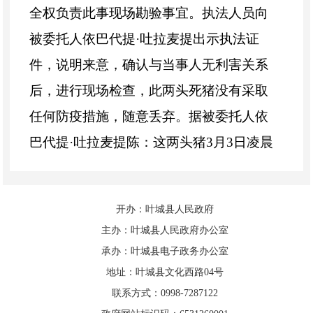
全权负责此事现场勘验事宜。执法人员向
被委托人依巴代提·吐拉麦提出示执法证
件，说明来意，确认与当事人无利害关系
后，进行现场检查，此两头死猪没有采取
任何防疫措施，随意丢弃。据被委托人依
巴代提·吐拉麦提陈：这两头猪3月3日凌晨
7:00钟打扫卫生的时候发现死亡，因死猪
购买保险，已向保险公司打电话联系，保
开办：叶城县人民政府
险公司还没有来人理赔，所以在这里放着
主办：叶城县人民政府办公室
的。执法人员在执法过程中，被委托人全
承办：叶城县电子政务办公室
程在场，执法记录仪全程视频记录，以上
地址：叶城县文化西路04号
联系方式：0998-7287122
取证均由被委托人确认。2026年3月3日，