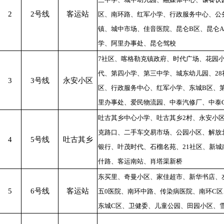
2
2号线
客运站
区、南环路、红军小学、行政服务中心、公
镇、城中市场、佳音医院、昆仑B区、昆仑A
学、阿里办事处、昆仑驾校
7社区、喀格勒克镇政府、时代广场、花园
代、第四小学、第三中学、城东幼儿园、28
3
3号线
永安小区
区、行政服务中心、红军小学、东城B区、
里办事处、爱民物流园、中泰汽修厂、中泰
吐古其乡中心小学、吐古其乡2村、永安小
克路口、二手车交易市场、公园小区、解放
4
5号线
吐古其乡
银行、叶茂时代、石榴名苑、21社区、新
什路、客运南站、肖塔渠新桥
东买里、奇曼小区、家佳超市、新华书店、
5
6号线
客运站
五0医院、南环中路、传染病医院、南环C区
东城C区、卫健委、儿童公园、田园小区、