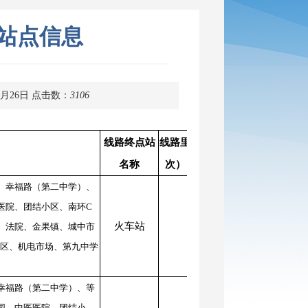
站点信息
2月26日
点击数：
3106
线路终点站
线路里程（单趟
票价（元/
投入
名称
次）（公里）
人）
数（
、幸福路（第二中学）、
医院、团结小区、南环C
火车站
10.8
1
4
、法院、金果镇、城中市
小区、机电市场、第九中学
幸福路（第二中学）、等
园、中医医院、团结小