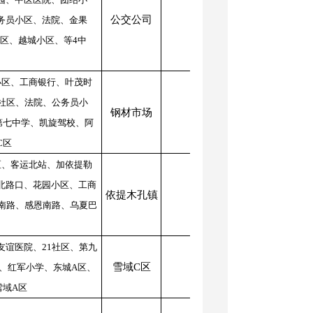
公交公司
12
1
1
务员小区、法院、金果
区、越城小区、等4中
小区、工商银行、叶茂时
社区、法院、公务员小
钢材市场
12
1
4
第七中学、凯旋驾校、阿
C区
区、客运北站、加依提勒
北路口、花园小区、工商
依提木孔镇
14
1
3
城南路、感恩南路、乌夏巴
友谊医院、21社区、第九
雪域C区
11
1
1
、红军小学、东城A区、
雪域A区