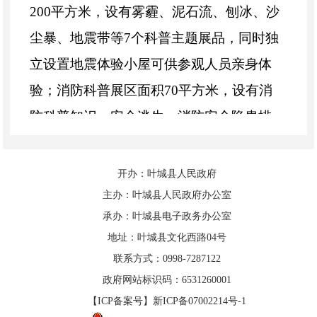
200平方米，设有雾霾、泥石流、刨冰、沙
尘暴、地震带等7个科普主题展品，同时独
立设置地震体验小屋可供参观人员亲身体
验；消防科普展区面积70平方米，设有消
防科普知识、安全逃生、消防安全隐患排
查、消防VR互动、模拟灭火等科普展品12
个，通过与参与者互动的方式开展消防科
开办：叶城县人民政府
普宣传，提升科普服务效果。
主办：叶城县人民政府办公室
承办：叶城县电子政务办公室
地址：叶城县文化西路04号
联系方式：0998-7287122
政府网站标识码：6531260001
【ICP备案号】新ICP备07002214号-1