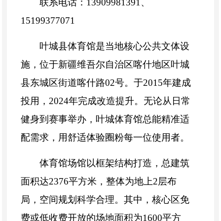
联系电话：
13909981391
、
15199377071
叶城县体育馆是当地核心公共文体设
施，位于新疆维吾尔自治区喀什地区叶城
县东城区街道喀什路
02
号。于
2015
年建成
投用，
2024
年完成改造提升。无论从日常
健身到赛事举办，叶城体育馆总能精准适
配需求，用舒适体验圈粉每一位使用者。
体育馆场馆以框架结构打造，总建筑
面积达
2376
平方米，整体为地上
2
层布
局，空间规划科学合理。其中，核心区免
费或低收费开放的场地面积为
1600
平方