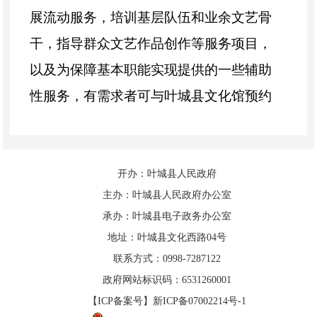
展流动服务，培训基层队伍和业余文艺骨
干，指导群众文艺作品创作等服务项目，
以及为保障基本职能实现提供的一些辅助
性服务，有需求者可与叶城县文化馆预约
联系。
（三）文化艺术培训服务项目
开办：叶城县人民政府
1、开展成人免费开放艺术培训充分发
主办：叶城县人民政府办公室
承办：叶城县电子政务办公室
挥叶城县文化馆群文干部、文旅志愿服务
地址：叶城县文化西路04号
队力量，在城区内开展成人免费开放艺术
联系方式：0998-7287122
培训活动，根据不同年龄段人群的特点设
政府网站标识码：6531260001
置课程。
【ICP备案号】新ICP备07002214号-1