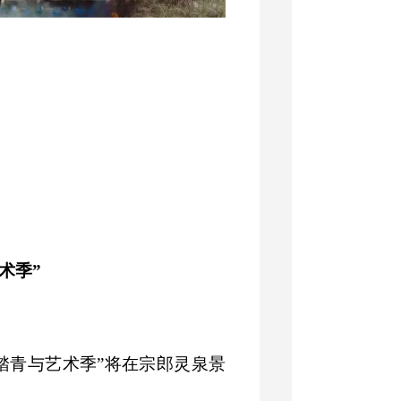
术季”
柳踏青与艺术季”将在宗郎灵泉景