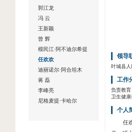
郭江龙
冯 云
王新颖
曾 辉
模民江·阿不迪尔希提
领导
任欢欢
叶城县人
迪丽诺尔·阿合坦木
工作
蒋 磊
负责教育
李峰亮
卫生健康
尼格麦提·卡哈尔
个人
任欢欢，