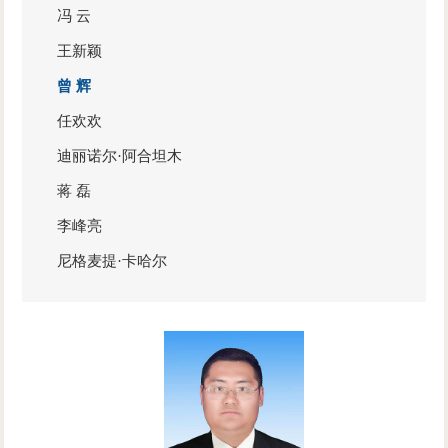
冯 云
王新颖
曾 辉
任欢欢
迪丽诺尔·阿合坦木
蒋 磊
李峰亮
尼格麦提·卡哈尔