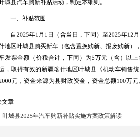
叶城县汽车购新补贴活动，制定本细则。
一、补贴范围
自
2025
年
1
月
1
日（含当日，下同）至
2025
年
12
月
什地区叶城县购买新车（包含置换购新、报废购新）
车发票金额（价税合计，下同）为
5
万元（含）以上
运，取得有效的新疆喀什地区叶城县《机动车销售统
2000
元
，资金来源为县财政资金，资金总额
100
万元
止。
关文章
如活动日期另有公告的，按新公告执行；本次活
叶城县2025年汽车购新补贴实施方案政策解读
补贴。
新购车辆是指个人消费者在叶城购买乘坐人数小