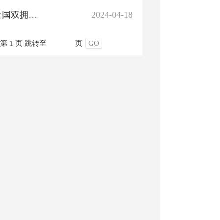
新修订的《双拥模范城（县）创建命名管理办法》和《全国双拥模范城（县）考评标准》解读
2024-04-18
第 1 页
跳转至
页
GO