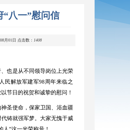
“八一”慰问信
08月01日
点击数：
1408
者、也是从不同领导岗位上光荣
人民解放军建军
98周年来临之
致以节日的祝贺和诚挚的慰问！
的神圣使命，保家卫国、浴血疆
时代铸就强军梦。大家无愧于威
的人”这一光荣称号！