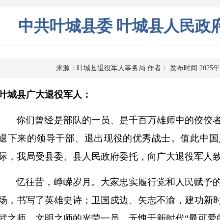
中共叶城县委 叶城县人民政府
来源：叶城县退役军人事务局
作者：
发布时间 2025年
叶城县广大退役军人
：
你们曾经是部队的一员、是千
百万雄师
中的佼佼
退下来的领导干部、退出现役的优秀战士。
值此中国
际，我局受县委、县人民政府委托，向广大退役军人
忆往昔，峥嵘岁月。大家忠实履行党和人民赋予
场，书写了英雄史诗；卫国戍边、矢志不渝，建功新
武之师、文明之师的光荣一员，无愧于新时代
“最可爱